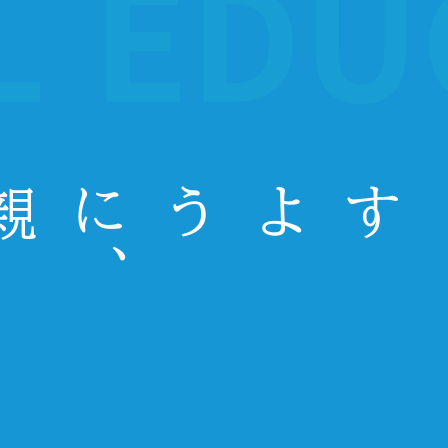
留学をしよう
、