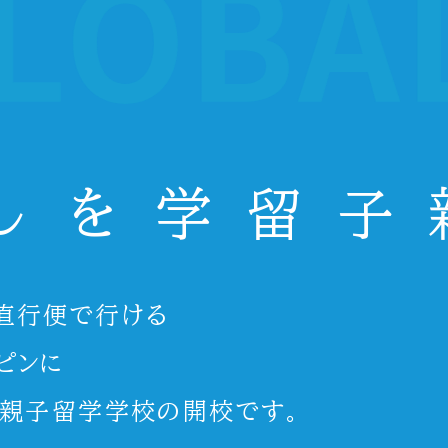
親子
直行便で行ける
ピンに
」親子留学学校の開校です。